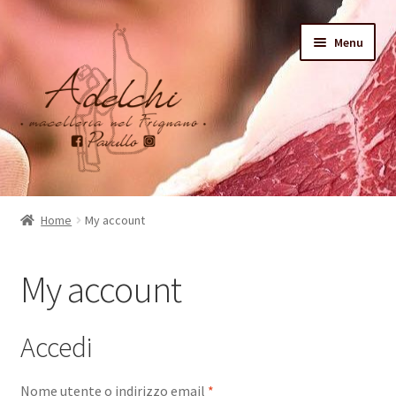
Vai
Vai
Menu
alla
al
navigazione
contenuto
Home
Home
My account
Chi siamo
My account
Shop
Accedi
Richiesto
Nome utente o indirizzo email
*