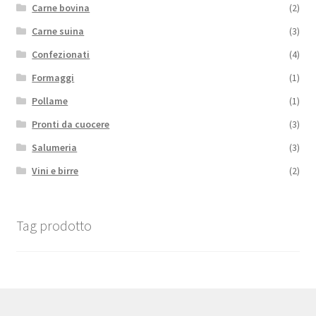
Carne bovina
(2)
Carne suina
(3)
Confezionati
(4)
Formaggi
(1)
Pollame
(1)
Pronti da cuocere
(3)
Salumeria
(3)
Vini e birre
(2)
Tag prodotto