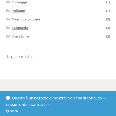
Formaggi
(1)
Pollame
(1)
Pronti da cuocere
(3)
Salumeria
(3)
Vini e birre
(2)
Tag prodotto
Questo è un negozio dimostrativo a fini di collaudo —
© Adelchi Carni 2026
nessun ordine sarà evaso.
Informativa Privacy
Realizzato con WooCommerce
.
Ignora