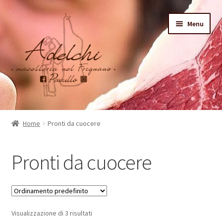
Vai
Vai
Menu
alla
al
navigazione
contenuto
Home
Home
Pronti da cuocere
Chi siamo
Pronti da cuocere
Shop
Visualizzazione di 3 risultati